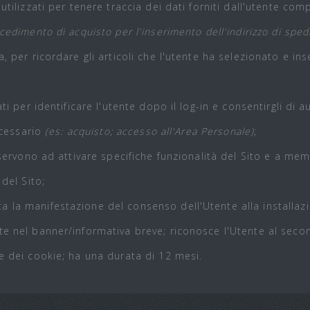
utilizzati per tenere traccia dei dati forniti dall'utente co
edimento di acquisto per l'inserimento dell'indirizzo di spedi
 per ricordare gli articoli che l'utente ha selezionato e ins
zati per identificare l'utente dopo il log-in e consentirgli di
ecessario
(es: acquisto; accesso all'Area Personale)
;
servono ad attivare specifiche funzionalità del Sito e a memo
del Sito;
 la manifestazione del consenso dell'Utente alla installazio
te nel banner/informativa breve; riconosce l'Utente al seco
e dei cookie; ha una durata di 12 mesi.