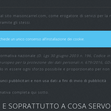
al sito maisoncarrel.com, come erogatore di servizi per la ri
ramite gli stessi.
chiede un unico consenso all'installazione dei cookie.
 normativa nazionale
(D. Lgs 30 giugno 2003 n. 196, Codice in 
uropeo per la protezione dei dati personali n. 679/2016, GD
do in essere ogni sforzo possibile e proporzionato per non le
nci pubblicitari e non usa dati a fini di invio di pubblicità
rmativa completa qui sotto.
E E SOPRATTUTTO A COSA SERV