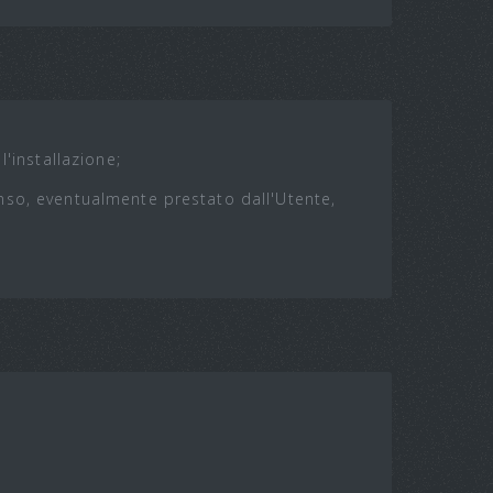
'installazione;
senso, eventualmente prestato dall'Utente,